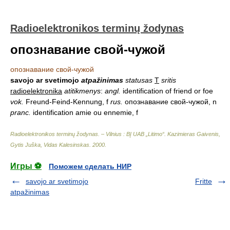
Radioelektronikos terminų žodynas
опознавание свой-чужой
опознавание свой-чужой
savojo ar svetimojo
atpažinimas
statusas
T
sritis
radioelektronika
atitikmenys
:
angl.
identification of friend or foe
vok.
Freund-Feind-Kennung, f
rus.
опознавание свой-чужой, n
pranc.
identification amie ou ennemie, f
Radioelektronikos terminų žodynas. – Vilnius : BĮ UAB „Litimo“
.
Kazimieras Gaivenis,
Gytis Juška, Vidas Kalesinskas
.
2000
.
Игры ⚽
Поможем сделать НИР
savojo ar svetimojo
Fritte
atpažinimas