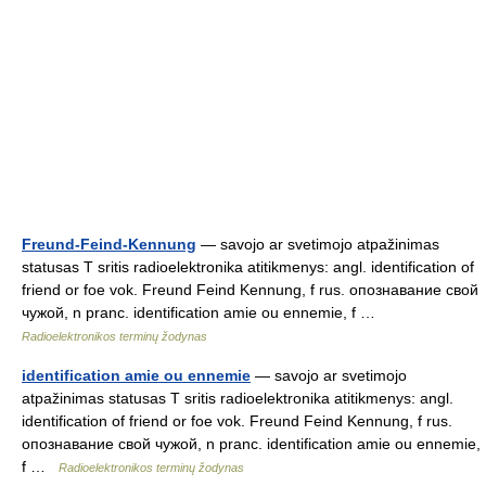
Freund-Feind-Kennung
— savojo ar svetimojo atpažinimas
statusas T sritis radioelektronika atitikmenys: angl. identification of
friend or foe vok. Freund Feind Kennung, f rus. опознавание свой
чужой, n pranc. identification amie ou ennemie, f …
Radioelektronikos terminų žodynas
identification amie ou ennemie
— savojo ar svetimojo
atpažinimas statusas T sritis radioelektronika atitikmenys: angl.
identification of friend or foe vok. Freund Feind Kennung, f rus.
опознавание свой чужой, n pranc. identification amie ou ennemie,
f …
Radioelektronikos terminų žodynas