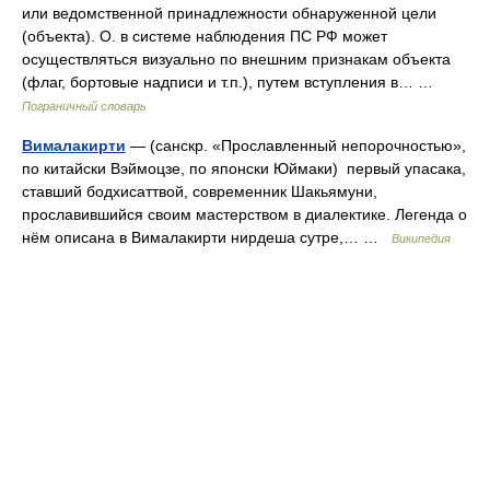
или ведомственной принадлежности обнаруженной цели
(объекта). О. в системе наблюдения ПС РФ может
осуществляться визуально по внешним признакам объекта
(флаг, бортовые надписи и т.п.), путем вступления в… …
Пограничный словарь
Вималакирти
— (санскр. «Прославленный непорочностью»,
по китайски Вэймоцзе, по японски Юймаки) первый упасака,
ставший бодхисаттвой, современник Шакьямуни,
прославившийся своим мастерством в диалектике. Легенда о
нём описана в Вималакирти нирдеша сутре,… …
Википедия