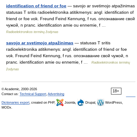
identification of friend or foe
— savojo ar svetimojo atpažinimas
statusas T sritis radioelektronika atitikmenys: angl. identification of
friend or foe vok. Freund Feind Kennung, f rus. опознавание свой
чужой, n pranc. identification amie ou ennemie, f …
Radioelektronikos terminų žodynas
savojo ar svetimojo atpažinimas
— statusas T sritis
radioelektronika atitikmenys: angl. identification of friend or foe
vok. Freund Feind Kennung, f rus. опознавание свой чужой, n
pranc. identification amie ou ennemie, f …
Radioelektronikos terminų
žodynas
© Academic, 2000-2026
18+
Contact us:
Technical Support
,
Advertising
Dictionaries export
, created on PHP,
Joomla,
Drupal,
WordPress,
MODx.